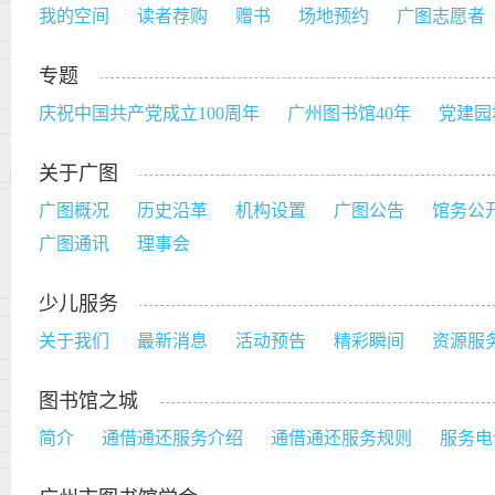
我的空间
读者荐购
赠书
场地预约
广图志愿者
专题
庆祝中国共产党成立100周年
广州图书馆40年
党建园
关于广图
广图概况
历史沿革
机构设置
广图公告
馆务公
广图通讯
理事会
少儿服务
关于我们
最新消息
活动预告
精彩瞬间
资源服
图书馆之城
简介
通借通还服务介绍
通借通还服务规则
服务电