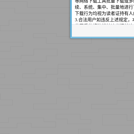
等网络下载工具批量下载或多
续、系统、集中、批量地进行
下载行为均视为读者证持有人
3.合法用户如违反上述规定
节严重的将注销其读者证并追
4. 本办法由广州图书馆负责