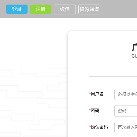
登录
注册
续借
资源通道
*
用户名
*
密码
*
确认密码