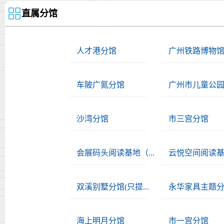
直属分馆
人才港分馆
广州铁路博物
车陂广氮分馆
广州市儿童公
沙湾分馆
市三宫分馆
会展码头阅读基地（...
云悦空间阅读
双溪别墅分馆(只提...
永华家具主题
海上明月分馆
市一宫分馆