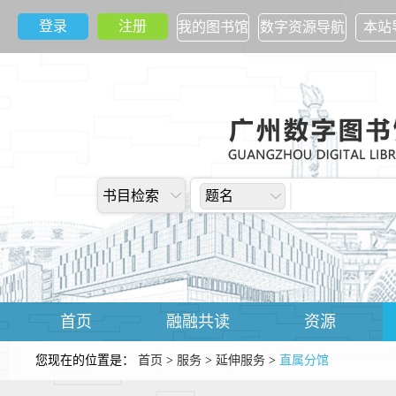
登录
注册
我的图书馆
数字资源导航
本站
书目检索
题名
首页
融融共读
资源
您现在的位置是：
首页
>
服务
>
延伸服务
>
直属分馆