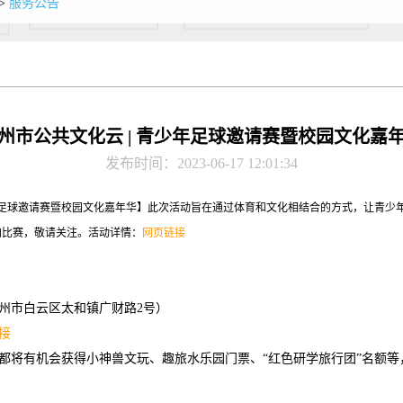
>
服务公告
州市公共文化云 | 青少年足球邀请赛暨校园文化嘉
发布时间：2023-06-17 12:01:34
少年足球邀请赛暨校园文化嘉年华】此次活动旨在通过体育和文化相结合的方式，让青少
加比赛，敬请关注。活动详情：
网页链接
州市白云区太和镇广财路2号）
接
都将有机会获得小神兽文玩、趣旅水乐园门票、“红色研学旅行团”名额等