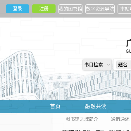
登录
注册
我的图书馆
数字资源导航
本站
书目检索
题名
首页
融融共读
图书馆之城简介
通借通还