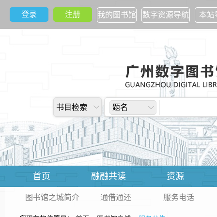
登录
注册
我的图书馆
数字资源导航
本站
书目检索
题名
首页
融融共读
资源
图书馆之城简介
通借通还
服务电话