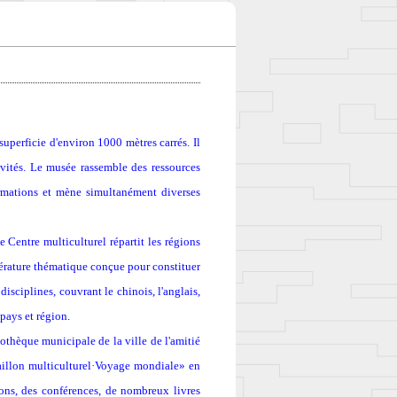
perficie d'environ 1000 mètres carrés. Il
ivités. Le musée rassemble des ressources
nformations et mène simultanément diverses
e Centre multiculturel répartit les régions
ttérature thématique conçue pour constituer
 disciplines, couvrant le chinois, l'anglais,
 pays et région.
othèque municipale de la ville de l'amitié
illon multiculturel
·
Voyage mondiale» en
tions, des conférences, de nombreux livres