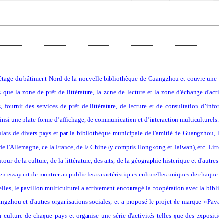
étage du bâtiment Nord de la nouvelle bibliothèque de Guangzhou et couvre une su
 que la zone de prêt de littérature, la zone de lecture et la zone d'échange d'act
ys, fournit des services de prêt de littérature, de lecture et de consultation d’i
ainsi une plate-forme d’affichage, de communication et d’interaction multiculturels.
sulats de divers pays et par la bibliothèque municipale de l'amitié de Guangzhou, l
de l'Allemagne, de la France, de la Chine (
y
compris Hongkong et Taiwan
), etc. Li
our de la culture, de la littérature, des arts, de la géographie historique et d'autres
, en essayant de montrer au public les caractéristiques culturelles uniques de chaque
elles, le pavillon multiculturel a activement encouragé la coopération avec la bibli
ngzhou et d'autres organisations sociales
, et a proposé le projet de marque «Pava
la culture de chaque pays et organise une série d'activités telles que des exposi