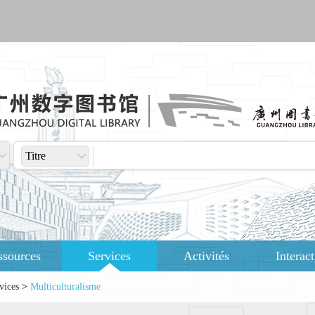
Titre
ssources
Services
Activités
Interac
vices
>
Multiculturalisme