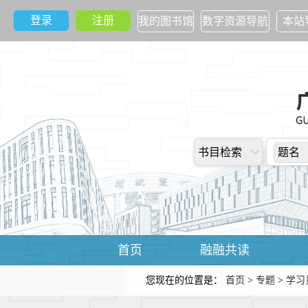
登录
注册
我的图书馆
数字资源导航
本站
书目检索
题名
首页
融融共读
您现在的位置是：
首页
>
专题
>
学习