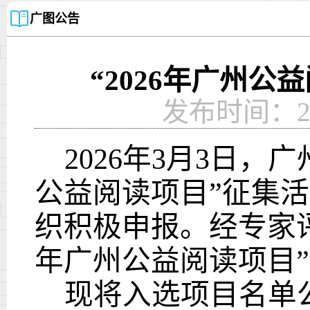
广图公告
“2026年广州公
发布时间：2026
202
6
年
3
月
3
日，
广
公益阅读项目
”征集
织积极
申报
。经
专家
年广州公益阅读项目
”
现将
入选项目名单