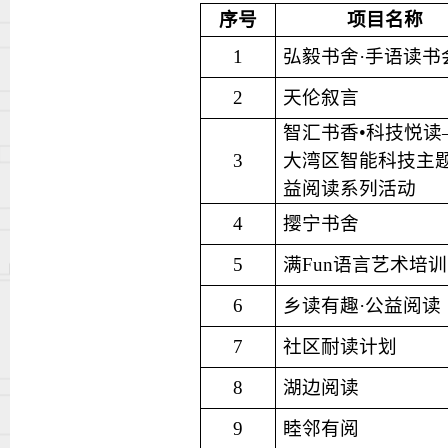
序号
项目名称
1
弘毅书
舍
·
手语读书
2
天伦叙言
智汇书香
•
科技悦读
3
大湾区智能科技主
益阅读系列活动
4
撄宁书舍
5
满
Fun
语言艺术培训
6
乡读有趣
·
公益阅读
7
社区耐读计划
8
湖边阅读
9
睦邻有阅