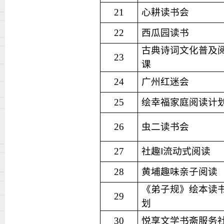
21
心耕读书会
22
西瓜园读书
古典诗词文化普及
23
课
24
广州红迷会
25
绘幸福家庭阅读计
26
虫二读书会
27
社趣
‖
流动式阅读
28
黄埔趣味亲子阅读
《弟子规》绘本读
29
划
30
悦享文学书斋服务