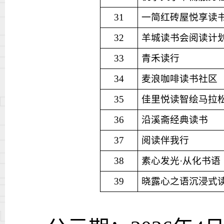
31
一简红砖屋悦享读
32
羊城读书会阅读计
33
青禾读行
34
麦浪咖啡读书社区
35
佳里悦读智绘马拉
36
沿溪斋经典读书
37
阅读伴我行
38
素心发光
·从
化书语
39
晓露心之语沉浸式