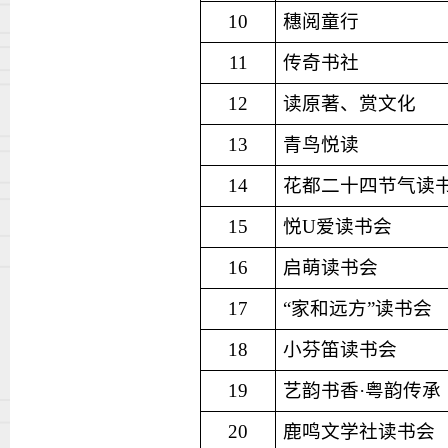
10
穗阅童行
11
传奇书社
12
读原著、赏文化
13
青鸟
悦读
14
花都二十四节气读
15
悦
U
爱读书会
16
启萌读书会
17
“家和远方”读
书会
18
小芬笛读书会
19
艺韵书香
·
粤韵传承
20
鹿鸣文学社读书会