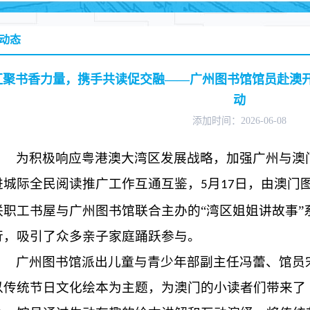
动态
汇聚书香力量，携手共读促交融——广州图书馆馆员赴澳开
动
添加时间：2026-06-08
为积极响应粤港澳大湾区发展战略，加强广州与澳
进城际全民阅读推广工作互通互鉴
，
月
日，由澳门
5
1
7
联职工书屋与广州图书馆联合主办的
“湾区姐姐讲故事
行，吸引了众多亲子家庭踊跃参与。
广州图书馆派出儿童与青少年部副主任冯蕾、馆员
以传统节日文化绘本为主题，为澳门的小读者们带来了